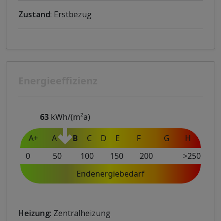
Zustand
: Erstbezug
Energieeffizienz
63
kWh/(m²a)
A+
A
B
C
D
E
F
G
H
0
50
100
150
200
>250
Endenergiebedarf
Heizung
: Zentralheizung