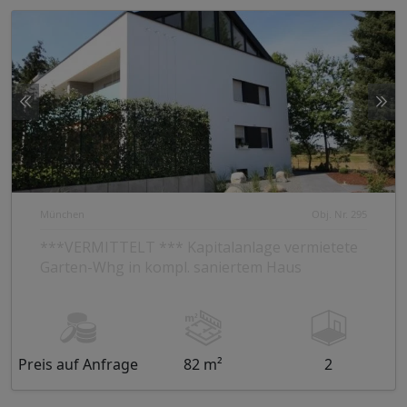
München
Obj. Nr. 295
***VERMITTELT *** Kapitalanlage vermietete
Garten-Whg in kompl. saniertem Haus
Preis auf Anfrage
82 m²
2