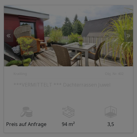
Krailling
Obj. Nr. 402
***VERMITTELT *** Dachterrassen Juwel
Preis auf Anfrage
94 m²
3,5