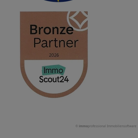
©
immo
professional
Immobiliensoftware