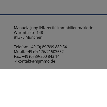
Manuela Jung IHK zertif. Immobilienmaklerin
Würmtalstr. 148
81375 München
Telefon:
+49 (0) 89/899 889 54
Mobil:
+49 (0) 176/21503652
Fax: +49 (0) 89/200 843 14
kontakt@mjimmo.de
Geschäftsinhaber:
Manuela Jung
Startseite
Objekt Suche
Kontaktformular