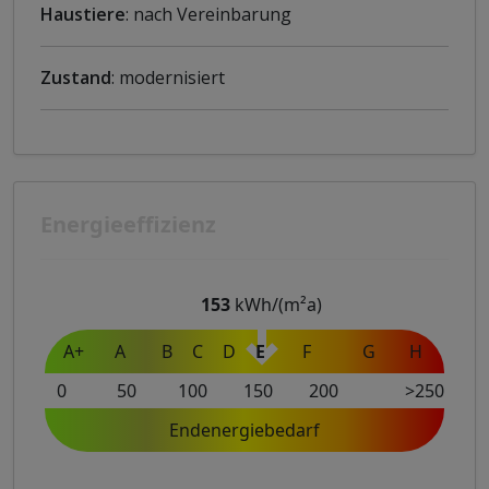
Haustiere
: nach Vereinbarung
Zustand
: modernisiert
Energieeffizienz
153
kWh/(m²a)
A+
A
B
C
D
E
F
G
H
0
50
100
150
200
>250
Endenergiebedarf