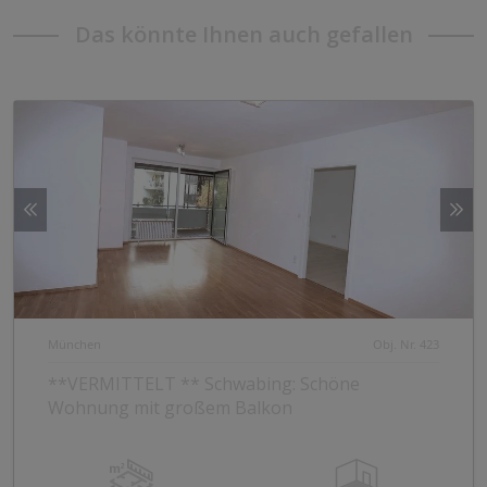
Das könnte Ihnen auch gefallen
München
Obj. Nr. 423
**VERMITTELT ** Schwabing: Schöne
Wohnung mit großem Balkon