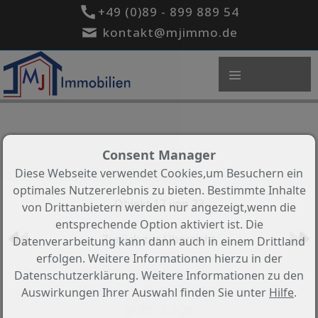
+49 (0)89 - 899 889 54
kontakt@mjimmo.de
Consent Manager
Diese Webseite verwendet Cookies,um Besuchern ein
optimales Nutzererlebnis zu bieten. Bestimmte Inhalte
Objekt 17 von 23
von Drittanbietern werden nur angezeigt,wenn die
entsprechende Option aktiviert ist. Die
Zurück zur Übersicht
Datenverarbeitung kann dann auch in einem Drittland
erfolgen. Weitere Informationen hierzu in der
**VERMITTELT ** Helle u.
Datenschutzerklärung. Weitere Informationen zu den
familienfreundliche DHH in sehr
Auswirkungen Ihrer Auswahl finden Sie unter
Hilfe
.
guter Lage