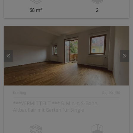
68 m²
2
Krailling
Obj. Nr. 430
***VERMITTELT *** 5. Min. z. S-Bahn.
Altbauflair mit Garten für Single