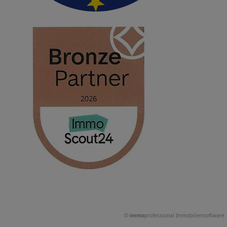
©
immo
professional
Immobiliensoftware