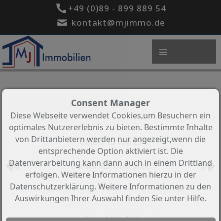
+49 (0)89 - 899 889 54
kontakt@mjimmo.de
Consent Manager
Diese Webseite verwendet Cookies,um Besuchern ein
optimales Nutzererlebnis zu bieten. Bestimmte Inhalte
von Drittanbietern werden nur angezeigt,wenn die
Objekt 13 von 23
entsprechende Option aktiviert ist. Die
Datenverarbeitung kann dann auch in einem Drittland
Zurück zur Übersicht
erfolgen. Weitere Informationen hierzu in der
Datenschutzerklärung. Weitere Informationen zu den
**VERMITTELT ** schöne und helle
Auswirkungen Ihrer Auswahl finden Sie unter
Hilfe
.
2-Zimmer Wohnung
Objekt-Nr.: 407