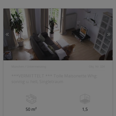
München / Untermenzing
Obj. Nr. 324
***VERMITTELT *** Tolle Maisonette Whg:
sonnig u. hell, Singletraum
50 m²
1,5