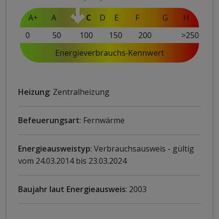
A+
A
B
C
D
E
F
G
H
0
50
100
150
200
>250
Energieverbrauchs-Kennwert
Heizung
: Zentralheizung
Befeuerungsart
: Fernwärme
Energieausweistyp
: Verbrauchsausweis - gültig
vom 24.03.2014 bis 23.03.2024
Baujahr laut Energieausweis
: 2003