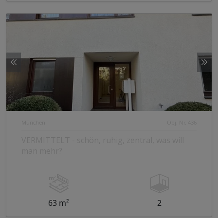
München
Obj. Nr. 436
VERMITTELT - schön, ruhig, zentral, was will
man mehr?
63 m²
2