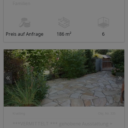
Familien
Preis auf Anfrage
186 m²
6
Krailling
Obj. Nr. 335
***VERMITTELT *** gehobene Ausstattung +