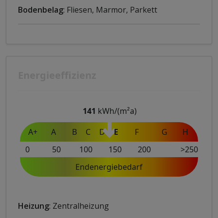
Bodenbelag
: Fliesen, Marmor, Parkett
Energieeffizienz
141
kWh/(m²a)
A+
A
B
C
D
E
F
G
H
0
50
100
150
200
>250
Endenergiebedarf
Heizung
: Zentralheizung