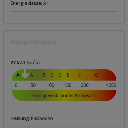
Energieklasse
: A+
Energieeffizienz
27
kWh/(m²a)
A+
A
B
C
D
E
F
G
H
0
50
100
150
200
>250
Energieverbrauchs-Kennwert
Heizung
: Fußboden