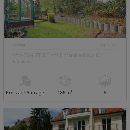
Gauting
Obj. Nr. 362
***VERMITTELT *** Einfamilienhaus für
Familien
Preis auf Anfrage
186 m²
6