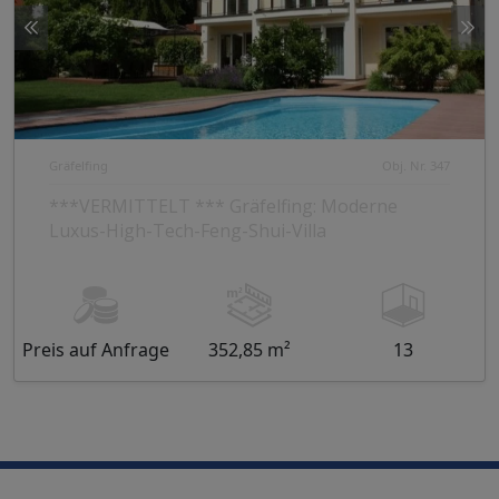
Gräfelfing
Obj. Nr. 347
***VERMITTELT *** Gräfelfing: Moderne
Luxus-High-Tech-Feng-Shui-Villa
Preis auf Anfrage
352,85 m²
13