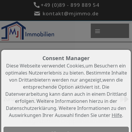
+49 (0)89 - 899 889 54
kontakt@mjimmo.de
Consent Manager
Diese Webseite verwendet Cookies,um Besuchern ein
optimales Nutzererlebnis zu bieten. Bestimmte Inhalte
von Drittanbietern werden nur angezeigt,wenn die
Objekt 1 von 10
entsprechende Option aktiviert ist. Die
Datenverarbeitung kann dann auch in einem Drittland
Zurück zur Übersicht
erfolgen. Weitere Informationen hierzu in der
Datenschutzerklärung. Weitere Informationen zu den
***VERMITTELT *** Hochwertig
Auswirkungen Ihrer Auswahl finden Sie unter
Hilfe
.
ausgestattete Doppelhaushälfte
Objekt-Nr.: 433